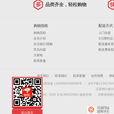
品类齐全，轻松购物
10g
购物指南
配送方式
购物流程
上门自提
会员介绍
211限时达
生活旅行/团购
配送服务查
常见问题
配送费收取
大家电
联系客服
关于我们
|
联系我们
|
联系客服
|
合作招商
|
商
京公网安备 11000002000088号
|
京ICP备1104170
互联网出版许
Copyright © 2004 -
2026
京东JINGDONG 版权所有
|
消费者维权热
富山香堂