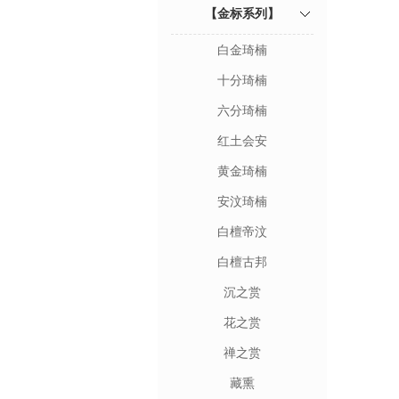
【金标系列】
白金琦楠
十分琦楠
六分琦楠
红土会安
黄金琦楠
安汶琦楠
白檀帝汶
白檀古邦
沉之赏
花之赏
禅之赏
藏熏