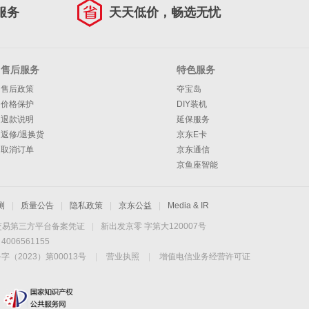
服务
天天低价，畅选无忧
售后服务
特色服务
售后政策
夺宝岛
价格保护
DIY装机
退款说明
延保服务
返修/退换货
京东E卡
取消订单
京东通信
京鱼座智能
测
|
质量公告
|
隐私政策
|
京东公益
|
Media & IR
交易第三方平台备案凭证
|
新出发京零 字第大120007号
06561155
2023）第00013号
|
营业执照
|
增值电信业务经营许可证