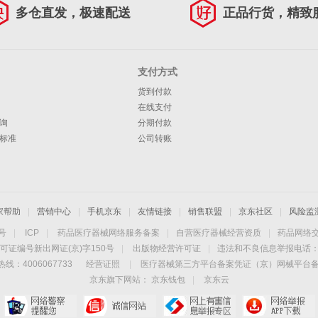
多仓直发，极速配送
正品行货，精致
支付方式
货到付款
在线支付
询
分期付款
标准
公司转账
家帮助
|
营销中心
|
手机京东
|
友情链接
|
销售联盟
|
京东社区
|
风险监
4号
|
ICP
|
药品医疗器械网络服务备案
|
自营医疗器械经营资质
|
药品网络
可证编号新出网证(京)字150号
|
出版物经营许可证
|
违法和不良信息举报电话：40
线：4006067733
经营证照
|
医疗器械第三方平台备案凭证（京）网械平台备字（
京东旗下网站：
京东钱包
|
京东云