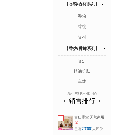
【香粉/香材系列】
香粉
香锭
香材
【香炉/香饰系列】
香炉
精油护肤
车载
SALES RANKING
销售排行
富山香堂 天然家用
1
高端印度老山檀香
￥
芽庄沉香盘香3.5小
20000
已有
人评价
时室内持久留香 奶