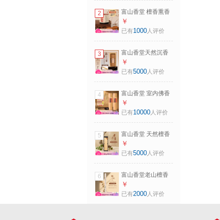
香｜西澳300-6星檀
富山香堂 檀香熏香
2
香- 20盘 3.5小时
家用室内持久留香
￥
惠安沉香安神静心
1000
已有
人评价
香薰天然盘香藏香
老山檀-共40片- 20
富山香堂天然沉香
3
盘 1.5小时
线香短香室内熏香
￥
正宗老山檀香越南
5000
已有
人评价
芽庄沉海南印度老
山 檀香6星-西澳
富山香堂 室内佛香
4
300-加粗2mm-
无烟香家用观音香
￥
100g
天然老山檀香供香
10000
已有
人评价
惠安沉香艾香竹签
香 【买1送1】老山
富山香堂 天然檀香
5
檀香-长33cm- 450g
线香 会安沉香印度
￥
老山印尼家用室内
5000
已有
人评价
熏香卧室藏香降真
香 老山935檀香-长
富山香堂老山檀香
6
20.5cm 60g
入眠沉香芽庄线香
￥
天然家用室内熏香
2000
已有
人评价
便携香管酒 店旅行
10g 9星檀· 印度老
山566-方管约35支