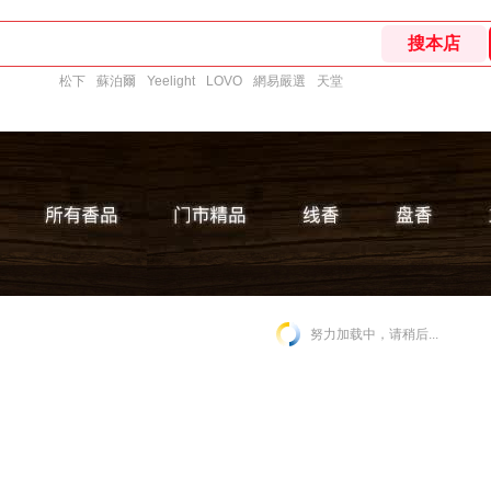
松下
蘇泊爾
Yeelight
LOVO
網易嚴選
天堂
努力加载中，请稍后...